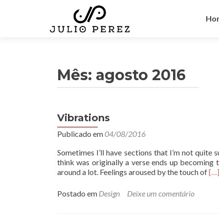
Pul
par
Ho
o
con
Mês:
agosto 2016
Vibrations
Publicado em
04/08/2016
Sometimes I’ll have sections that I’m not quite s
think was originally a verse ends up becoming t
L
around a lot. Feelings aroused by the touch of
[…
e
i
Postado em
Design
Deixe um comentário
a
m