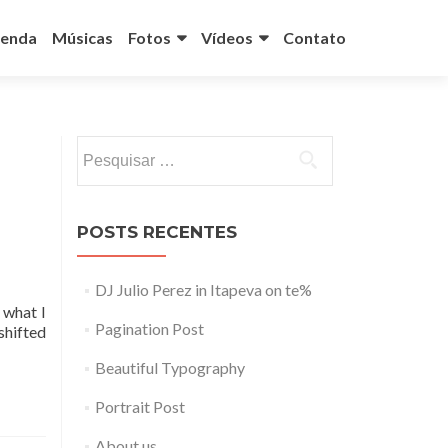
enda
Músicas
Fotos
Vídeos
Contato
Pesquisar
por:
POSTS RECENTES
DJ Julio Perez in Itapeva on te%
 what I
Pagination Post
shifted
Beautiful Typography
Portrait Post
About us