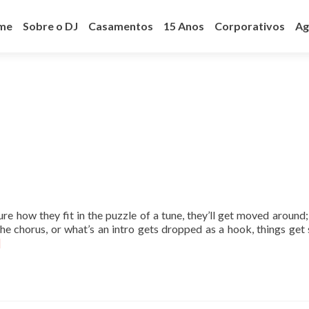
ar
a
me
Sobre o DJ
Casamentos
15 Anos
Corporativos
Ag
teúdo
ure how they fit in the puzzle of a tune, they’ll get moved around;
he chorus, or what’s an intro gets dropped as a hook, things get 
]